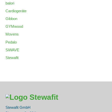
balori
Cardiogeräte
Gibbon
GYMwood
Movens
Pedalo
SiWAVE
Stewafit
Stewafit GmbH